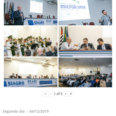
«
‹
›
»
1
of
3
Segundo dia – 04/12/2019