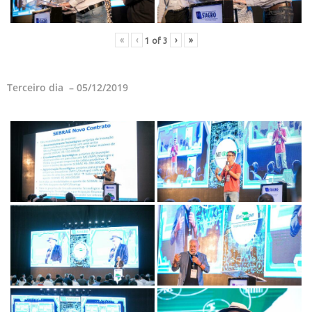
«
‹
›
»
1
of
3
Terceiro dia – 05/12/2019